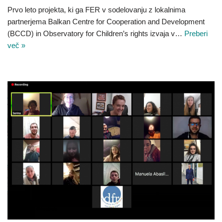
Prvo leto projekta, ki ga FER v sodelovanju z lokalnima
partnerjema Balkan Centre for Cooperation and Development
(BCCD) in Observatory for Children’s rights izvaja v…
Preberi
več »