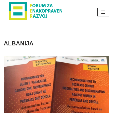
Skoči
na
vsebino
ALBANIJA